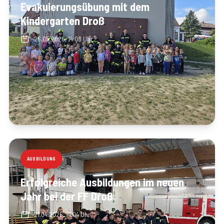
Evakuierungsübung mit dem
Kindergarten Droß
26.05.2026, 14:08 Uhr
AUSBILDUNG
Erfolgreiche Ausbildungen im neuen
Jahr bei der FF Droß
21.04.2026, 14:04 Uhr