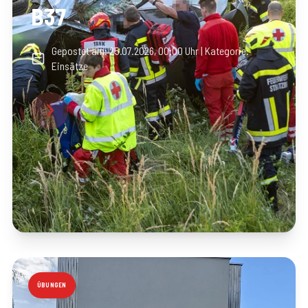
B37
Gepostet am:
25.07.2026, 00:00 Uhr
| Kategorie:
Einsätze
ÜBUNGEN