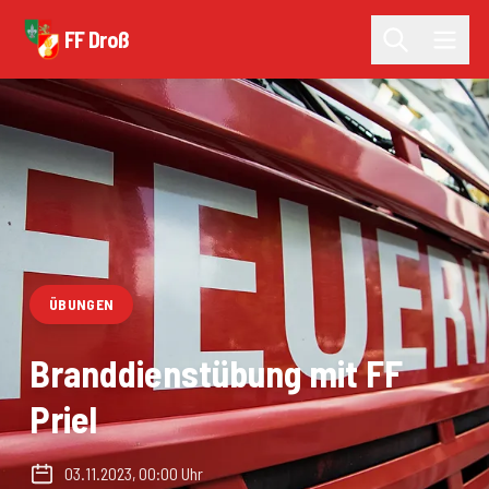
FF Droß
ÜBUNGEN
Branddienstübung mit FF
Priel
03.11.2023, 00:00 Uhr