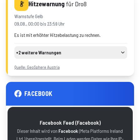
Hitzewarnung
für
Droß
Warnstufe
Gelb
09.08., 00:00 bis 23:59 Uhr
Es ist mit erhöhter Hitzebelastung zu rechnen.
+2 weitere Warnungen
Hitze
Warnstufe
Gelb
10.08., 00:00 bis 23:59 Uhr
Quelle: GeoSphere Austria
Hitze
Warnstufe
Gelb
11.08., 00:00 bis 23:59 Uhr
FACEBOOK
Facebook Feed
(Facebook)
Dieser Inhalt wird von
Facebook
(
Meta Platforms Ireland
Ltd.
) bereitgestellt. Beim Laden werden Daten wie Ihre IP-