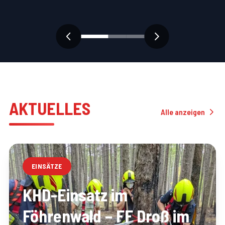
AKTUELLES
Alle anzeigen
EINSÄTZE
KHD-Einsatz im
Föhrenwald – FF Droß im