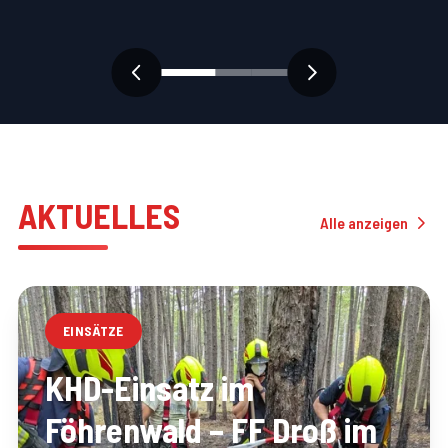
AKTUELLES
Alle anzeigen
EINSÄTZE
KHD-Einsatz im
Föhrenwald – FF Droß im