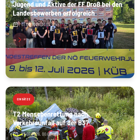
Jugend und Aktive der FF Droß bei den
Landesbewerben erfolgreich
07.08.2026, 16:02 Uhr
EINSÄTZE
T2 Menschenrettung nach
Verkehrsunfall auf der B37
25.07.2026, 00:00 Uhr