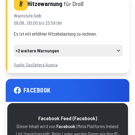
Hitzewarnung
für
Droß
Warnstufe
Gelb
09.08., 00:00 bis 23:59 Uhr
Es ist mit erhöhter Hitzebelastung zu rechnen.
+2 weitere Warnungen
Hitze
Warnstufe
Gelb
10.08., 00:00 bis 23:59 Uhr
Quelle: GeoSphere Austria
Hitze
Warnstufe
Gelb
11.08., 00:00 bis 23:59 Uhr
FACEBOOK
Facebook Feed
(Facebook)
Dieser Inhalt wird von
Facebook
(
Meta Platforms Ireland
Ltd.
) bereitgestellt. Beim Laden werden Daten wie Ihre IP-