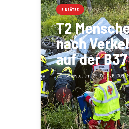
EINSÄTZE
T2 Mensche
nach Verkeh
auf der B37
Gepostet am:
25.07.2026, 00:00