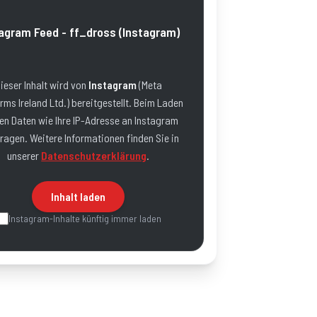
agram Feed - ff_dross
(Instagram)
ieser Inhalt wird von
Instagram
(
Meta
rms Ireland Ltd.
) bereitgestellt. Beim Laden
en Daten wie Ihre IP-Adresse an
Instagram
ragen. Weitere Informationen finden Sie in
unserer
Datenschutzerklärung
.
Inhalt laden
Instagram
-Inhalte künftig immer laden