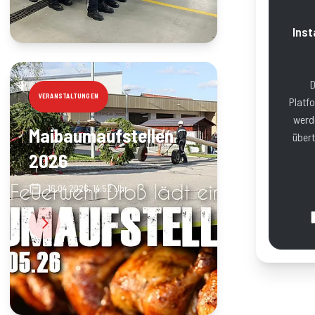
Inst
D
VERANSTALTUNGEN
Platfo
werd
Maibaumaufstellen
übert
2026
16.04.2026, 14:52 Uhr