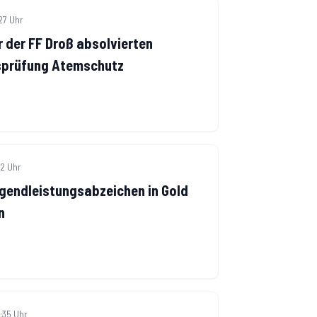
:27 Uhr
r der FF Droß absolvierten
sprüfung Atemschutz
32 Uhr
gendleistungsabzeichen in Gold
n
:35 Uhr