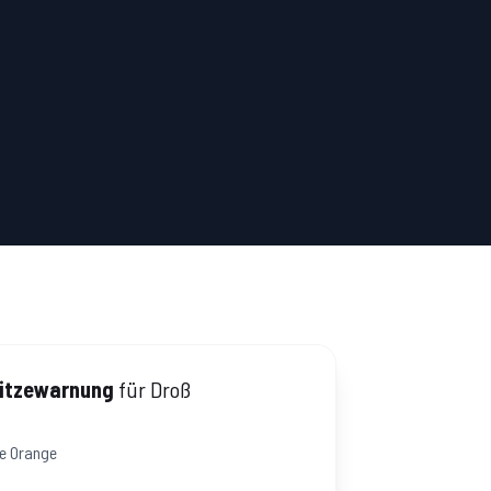
itzewarnung
für
Droß
fe
Orange