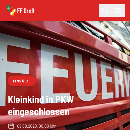
FF Droß
EINSÄTZE
Kleinkind in PKW
eingeschlossen
09.08.2020, 00:00 Uhr