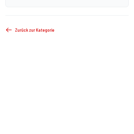
Zurück zur Kategorie
©
2026
FF Droß
Impressum
Datenschutz
Cookie-Einstellungen