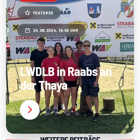
FEATURED
24.08.2024, 19:00 UHR
LWDLB in Raabs an
der Thaya
WEITERE BEITRÄGE