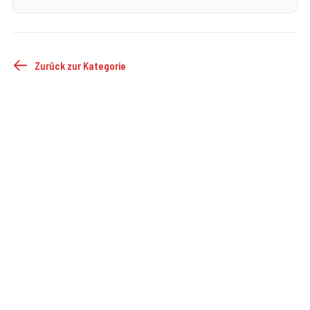
Zurück zur Kategorie
©
2026
FF Droß
Impressum
Datenschutz
Cookie-Einstellungen