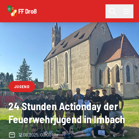
FF Droß
JUGEND
24 Stunden Actionday der
Feuerwehrjugend in Imbach
12.08.2025, 00:00 Uhr