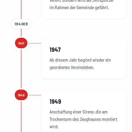
im Rahmen der Gemeinde geführt.
1940ER
1947
1947
:
1947
Ab diesem Jahr beginnt wieder ein
geordnetes Vereinsleben.
1949
1949
:
1949
Anschaffung einer Sirene, die am
Trockenturm des Zeughauses montiert
wird.