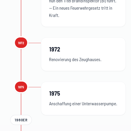
nun den Titel Brandinspektor (BI) führt.
— Ein neues Feuerwehrgesetz tritt in
Kraft.
1972
1972
:
1972
Renovierung des Zeughauses.
1975
1975
:
1975
Anschaffung einer Unterwasserpumpe.
1980ER