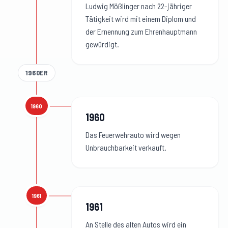
Ludwig Mößlinger nach 22-jähriger
Tätigkeit wird mit einem Diplom und
der Ernennung zum Ehrenhauptmann
gewürdigt.
1960ER
1960
1960
:
1960
Das Feuerwehrauto wird wegen
Unbrauchbarkeit verkauft.
1961
1961
:
1961
An Stelle des alten Autos wird ein