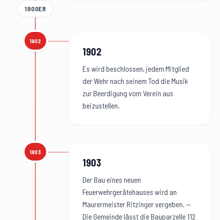
1900ER
1902
1902
:
1902
Es wird beschlossen, jedem Mitglied
der Wehr nach seinem Tod die Musik
zur Beerdigung vom Verein aus
beizustellen.
1903
1903
:
1903
Der Bau eines neuen
Feuerwehrgerätehauses wird an
Maurermeister Ritzinger vergeben. —
Die Gemeinde lässt die Bauparzelle 112