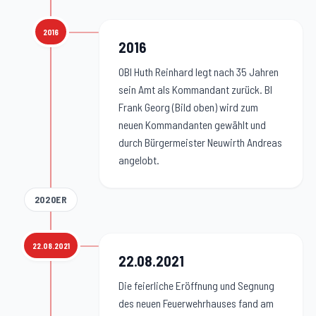
2016
2016
:
2016
OBI Huth Reinhard legt nach 35 Jahren
sein Amt als Kommandant zurück. BI
Frank Georg (Bild oben) wird zum
neuen Kommandanten gewählt und
durch Bürgermeister Neuwirth Andreas
angelobt.
2020ER
22.08.2021
22.08.2021
:
22.08.2021
Die feierliche Eröffnung und Segnung
des neuen Feuerwehrhauses fand am