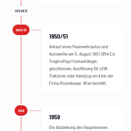
1950ER
1950/51
1950/51
:
1950/51
Ankauf eines Feuerwehrautos und
Autoweihe am 5. August 1951.1954 Ein
Tragkraftspritzenanhänger,
geschlossen, Ausführung für LKW,
Traktoren oder Handzug wird bei der
Firma Rosenbauer, Wien bestellt.
1959
1959
:
1959
Die Abdankung des Hauptmannes