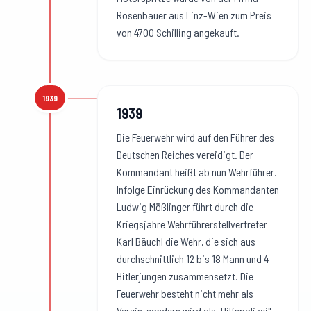
Rosenbauer aus Linz-Wien zum Preis
von 4700 Schilling angekauft.
1939
1939
:
1939
Die Feuerwehr wird auf den Führer des
Deutschen Reiches vereidigt. Der
Kommandant heißt ab nun Wehrführer.
Infolge Einrückung des Kommandanten
Ludwig Mößlinger führt durch die
Kriegsjahre Wehrführerstellvertreter
Karl Bäuchl die Wehr, die sich aus
durchschnittlich 12 bis 18 Mann und 4
Hitlerjungen zusammensetzt. Die
Feuerwehr besteht nicht mehr als
Verein, sondern wird als „Hilfspolizei"