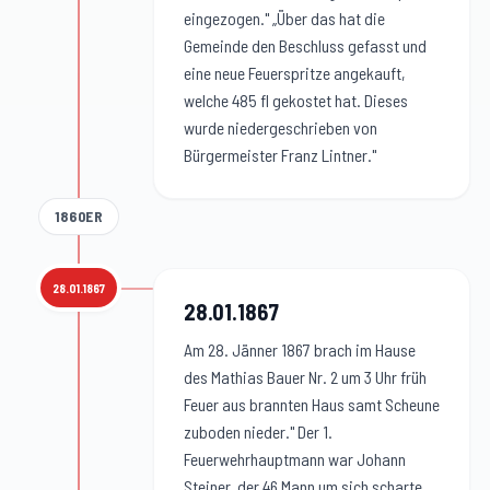
eingezogen." „Über das hat die
Gemeinde den Beschluss gefasst und
eine neue Feuerspritze angekauft,
welche 485 fl gekostet hat. Dieses
wurde niedergeschrieben von
Bürgermeister Franz Lintner."
1860ER
28.01.1867
28.01.1867
:
28.01.1867
Am 28. Jänner 1867 brach im Hause
des Mathias Bauer Nr. 2 um 3 Uhr früh
Feuer aus brannten Haus samt Scheune
zuboden nieder." Der 1.
Feuerwehrhauptmann war Johann
Steiner, der 46 Mann um sich scharte.