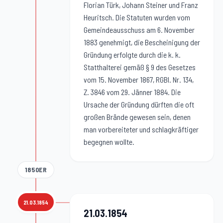
Florian Türk, Johann Steiner und Franz
Heuritsch. Die Statuten wurden vom
Gemeindeausschuss am 6. November
1883 genehmigt, die Bescheinigung der
Gründung erfolgte durch die k. k.
Statthalterei gemäß § 9 des Gesetzes
vom 15. November 1867, RGBl. Nr. 134,
Z. 3846 vom 29. Jänner 1884. Die
Ursache der Gründung dürften die oft
großen Brände gewesen sein, denen
man vorbereiteter und schlagkräftiger
begegnen wollte.
1850ER
21.03.1854
21.03.1854
:
21.03.1854