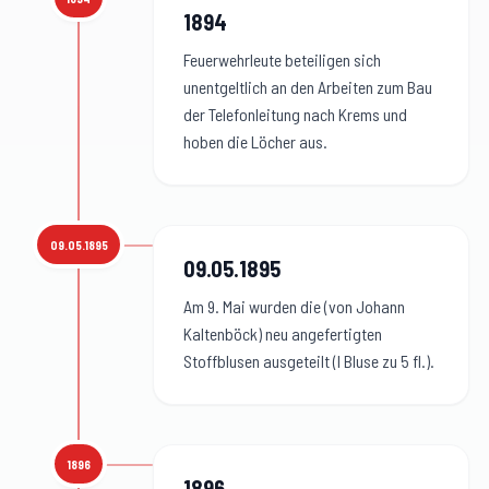
1894
:
1894
Feuerwehrleute beteiligen sich
unentgeltlich an den Arbeiten zum Bau
der Telefonleitung nach Krems und
hoben die Löcher aus.
09.05.1895
09.05.1895
:
09.05.1895
Am 9. Mai wurden die (von Johann
Kaltenböck) neu angefertigten
Stoffblusen ausgeteilt (l Bluse zu 5 fl.).
1896
1896
:
1896