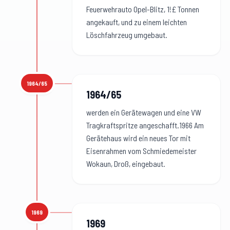
Feuerwehrauto Opel-Blitz, 1!£ Tonnen
angekauft, und zu einem leichten
Löschfahrzeug umgebaut.
1964/65
1964/65
:
1964/65
werden ein Gerätewagen und eine VW
Tragkraftspritze angeschafft.1966 Am
Gerätehaus wird ein neues Tor mit
Eisenrahmen vom Schmiedemeister
Wokaun, Droß, eingebaut.
1969
1969
:
1969