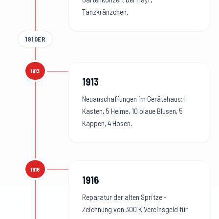
Tanzkränzchen.
1910ER
1913
1913
:
1913
Neuanschaffungen im Gerätehaus: l
Kasten, 5 Helme, 10 blaue Blusen, 5
Kappen, 4 Hosen.
1916
1916
:
1916
Reparatur der alten Spritze -
Zeichnung von 300 K Vereinsgeld für