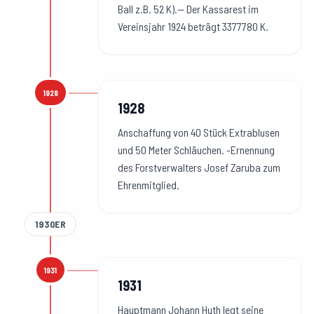
Ball z.B. 52 K).— Der Kassarest im
Vereinsjahr 1924 beträgt 3377780 K.
1928
1928
:
1928
Anschaffung von 40 Stück Extrablusen
und 50 Meter Schläuchen. -Ernennung
des Forstverwalters Josef Zaruba zum
Ehrenmitglied.
1930ER
1931
1931
:
1931
Hauptmann Johann Huth legt seine