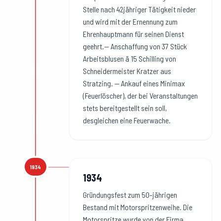
Stelle nach 42jähriger Tätigkeit nieder
und wird mit der Ernennung zum
Ehrenhauptmann für seinen Dienst
geehrt.— Anschaffung von 37 Stück
Arbeitsblusen ä 15 Schilling von
Schneidermeister Kratzer aus
Stratzing. — Ankauf eines Minimax
(Feuerlöscher), der bei Veranstaltungen
stets bereitgestellt sein soll,
desgleichen eine Feuerwache.
1934
1934
:
1934
Gründungsfest zum 50-jährigen
Bestand mit Motorspritzenweihe. Die
Motorspritze wurde von der Firma