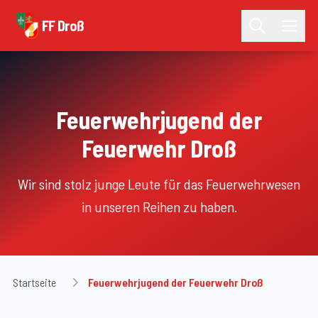
FF Droß
Feuerwehrjugend der
Feuerwehr Droß
Wir sind stolz junge Leute für das Feuerwehrwesen
in unseren Reihen zu haben.
Startseite
Feuerwehrjugend der Feuerwehr Droß