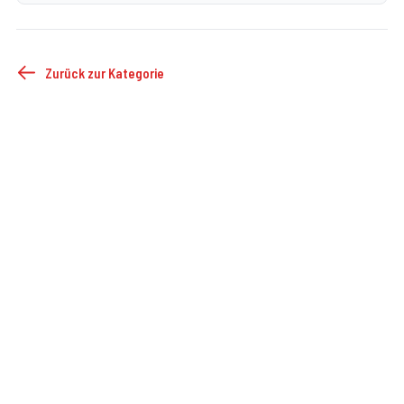
Zurück zur Kategorie
©
2026
FF Droß
Impressum
Datenschutz
Cookie-Einstellungen