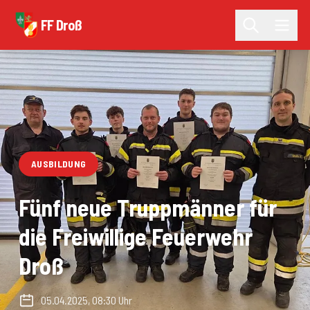
FF Droß
AUSBILDUNG
Fünf neue Truppmänner für
die Freiwillige Feuerwehr
Droß
05.04.2025, 08:30 Uhr